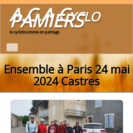
A.C.A Cyclo
PAMIERS
le cyclotourisme en partage
Ensemble à Paris 24 mai
Accueil
Le Club
2024 Castres
calendrier du club 2026
▼
Idées de parcours
Espace adhérents
▼
albums photo
▼