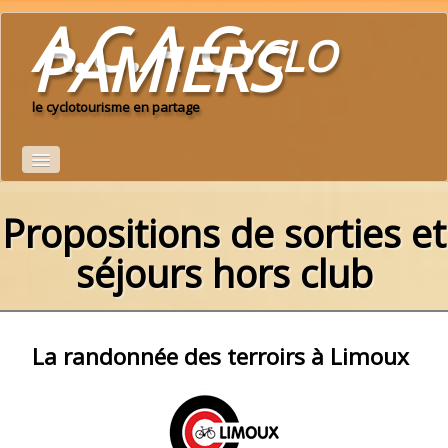
A.C.A Cyclo
PAMIERS
le cyclotourisme en partage
Propositions de sorties et
Accueil
Le Club
séjours hors club
calendrier du club 2026
▼
Idées de parcours
La randonnée des terroirs à Limoux
Espace adhérents
▼
albums photo
▼