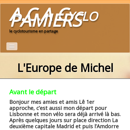
A.C.A Cyclo
PAMIERS
le cyclotourisme en partage
Accueil
L'Europe de Michel
Le Club
calendrier du club 2026
▼
Avant le départ
Idées de parcours
Bonjour mes amies et amis Lê 1er
approche, c’est aussi mon départ pour
Espace adhérents
▼
Lisbonne et mon vélo sera déjà arrivé là bas.
Après quelques jours sur place direction La
deuxième capitale Madrid et puis l’Amdorre
albums photo
▼