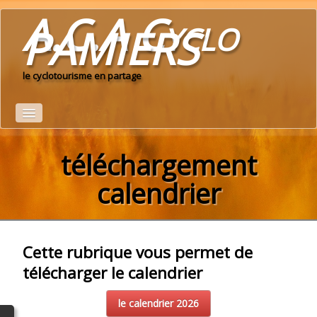
A.C.A Cyclo
PAMIERS
le cyclotourisme en partage
Accueil
téléchargement
Le Club
calendrier
calendrier du club 2026
▼
Idées de parcours
Cette rubrique vous permet de
télécharger le calendrier
Espace adhérents
▼
le calendrier 2026
albums photo
▼