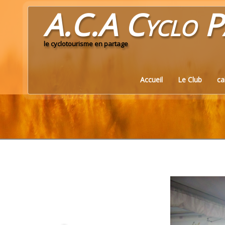
A.C.A Cyclo
P
le cyclotourisme en partage
Accueil
Le Club
ca