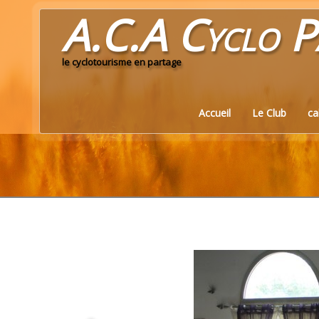
A.C.A Cyclo
P
le cyclotourisme en partage
Accueil
Le Club
ca