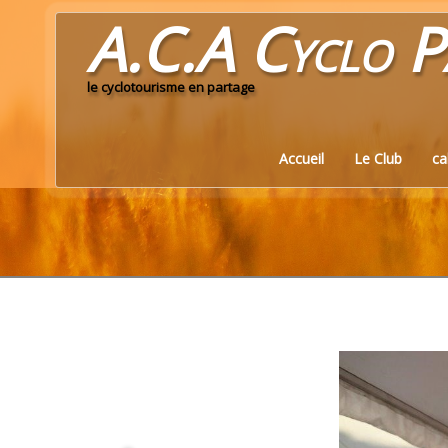
A.C.A Cyclo
P
le cyclotourisme en partage
Accueil
Le Club
ca