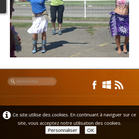
Liens
L'Europe de Michel
Ce site utilise des cookies. En continuant à naviguer sur ce
Dernière Mise à jour du site le : 14 / 5 / 2026
site, vous acceptez notre utilisation des cookies.
Personnaliser
OK